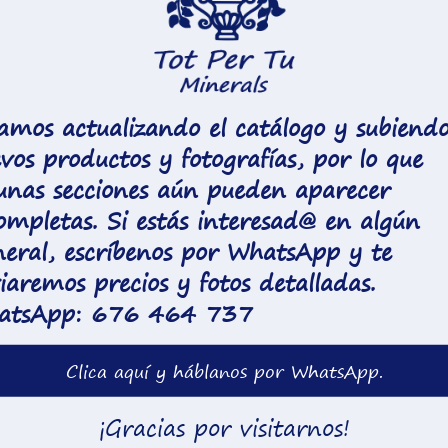
amos actualizando el catálogo y subiend
vos productos y fotografías, por lo que
unas secciones aún pueden aparecer
ompletas. Si estás interesad@ en algún
eral, escríbenos por WhatsApp y te
Tot Per T
ncipal
Productos
iaremos precios y fotos detalladas.
atsApp: 676 464 737
Minerales
Minerales
Espiritualid
Joyas con Minerales
Clica aquí y háblanos por WhatsApp.
Bienestar
Sahumerios
¡Gracias por visitarnos!