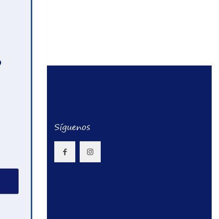
o
u
Síguenos
ad