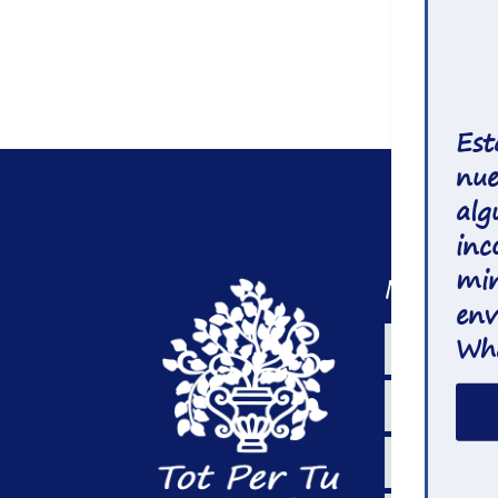
Est
nue
alg
inc
min
Menu Pri
env
Wh
Inicio
Productos
Nosotros