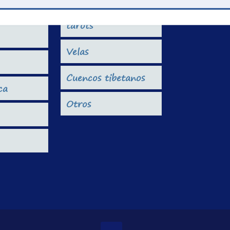
Libros, oráculos y
tarots
Velas
Cuencos tibetanos
ca
Otros