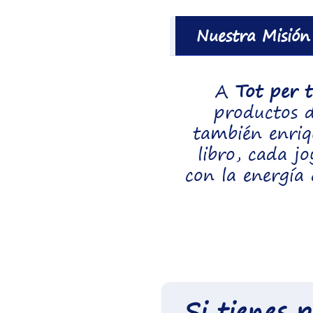
Nuestra Misión
A
Tot per 
productos d
también enriq
libro, cada j
con la energía 
Si tienes 