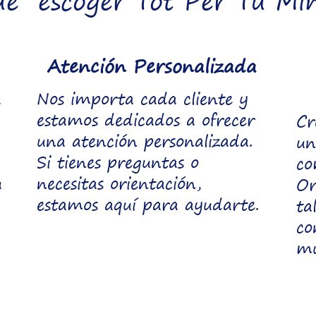
ué escoger Tot Per Tu Min
Atención Personalizada
a
Nos importa cada cliente y
estamos dedicados a ofrecer
Cr
una atención personalizada.
un
Si tienes preguntas o
co
u
necesitas orientación,
Or
estamos aquí para ayudarte.
ta
co
mu