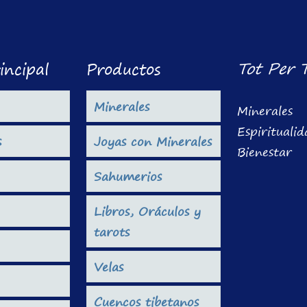
Tot Per 
incipal
Productos
Minerales
Minerales
Espirituali
s
Joyas con Minerales
Bienestar
Sahumerios
Libros, Oráculos y
tarots
Velas
Cuencos tibetanos