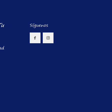
Tu
Síguenos
dad