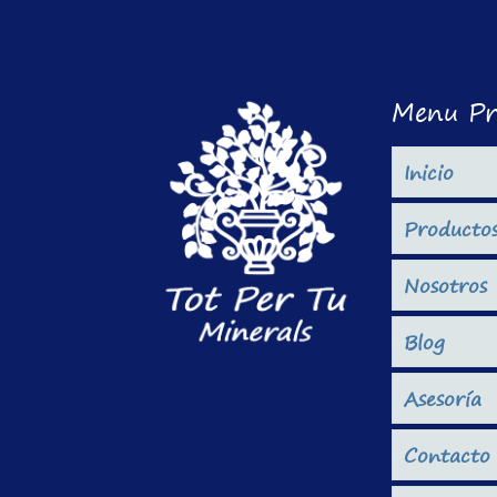
Menu Pr
Inicio
Producto
Nosotros
Blog
Asesoría
Contacto