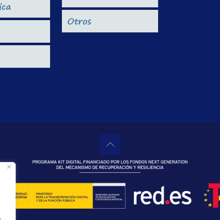
ica
Otros
c