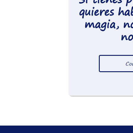
quieres ha
magia, n
no
Co