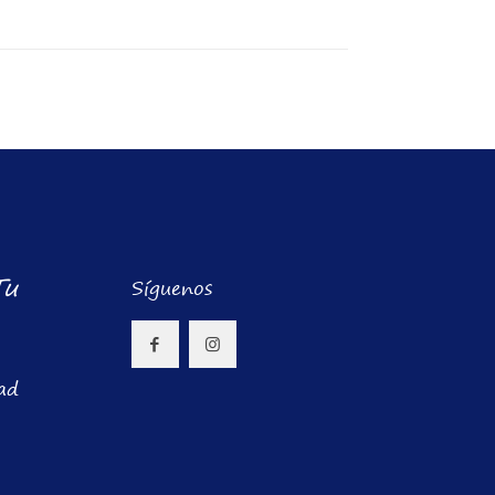
Tu
Síguenos
dad